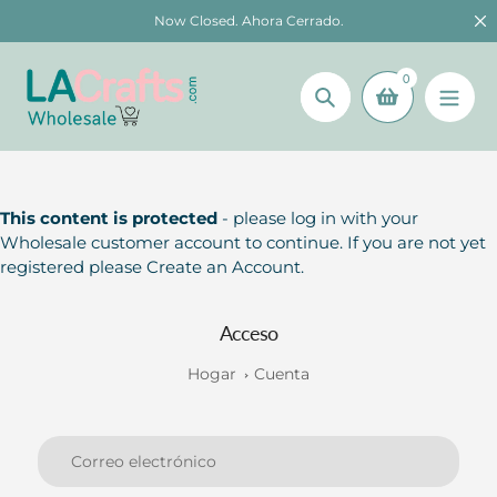
saltar
Now Closed. Ahora Cerrado.
al
contenido
0
Búsqueda
This content is protected
- please log in with your
Wholesale customer account to continue. If you are not yet
registered please Create an Account.
Acceso
Hogar
Cuenta