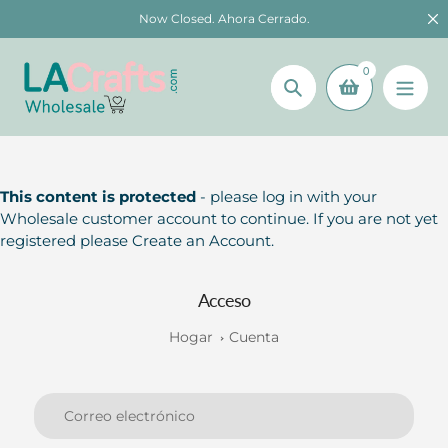
saltar
Now Closed. Ahora Cerrado.
al
contenido
0
Búsqueda
This content is protected
- please log in with your
Wholesale customer account to continue. If you are not yet
registered please Create an Account.
Acceso
Hogar
Cuenta